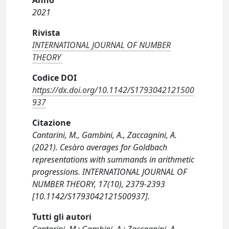
Anno
2021
Rivista
INTERNATIONAL JOURNAL OF NUMBER
THEORY
Codice DOI
https://dx.doi.org/10.1142/S1793042121500
937
Citazione
Cantarini, M., Gambini, A., Zaccagnini, A.
(2021). Cesàro averages for Goldbach
representations with summands in arithmetic
progressions. INTERNATIONAL JOURNAL OF
NUMBER THEORY, 17(10), 2379-2393
[10.1142/S1793042121500937].
Tutti gli autori