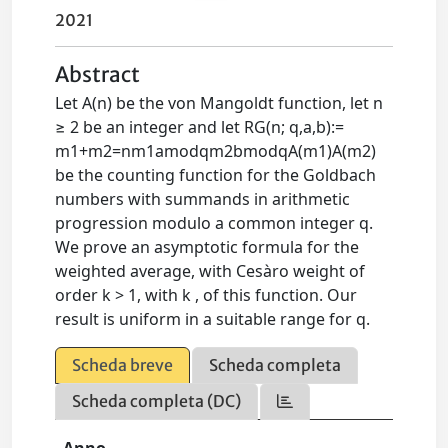
2021
Abstract
Let A(n) be the von Mangoldt function, let n
≥ 2 be an integer and let RG(n; q,a,b):=
m1+m2=nm1amodqm2bmodqA(m1)A(m2)
be the counting function for the Goldbach
numbers with summands in arithmetic
progression modulo a common integer q.
We prove an asymptotic formula for the
weighted average, with Cesàro weight of
order k > 1, with k , of this function. Our
result is uniform in a suitable range for q.
Scheda breve
Scheda completa
Scheda completa (DC)