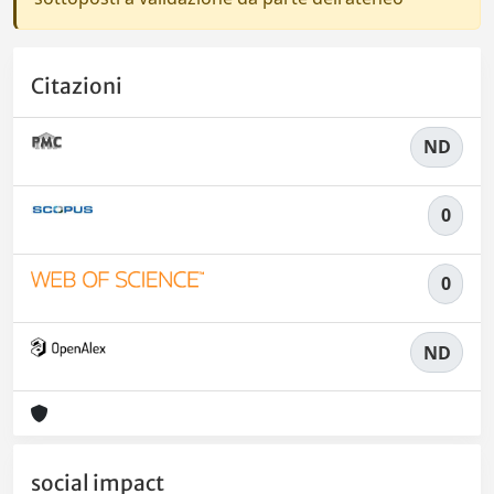
Citazioni
ND
0
0
ND
social impact