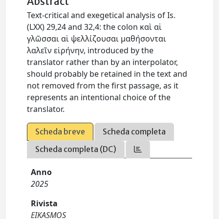
Abstract
Text-critical and exegetical analysis of Is.
(LXX) 29,24 and 32,4: the colon καὶ αἱ
γλῶσσαι αἱ ψελλίζουσαι μαθήσονται
λαλεῖν εἰρήνην, introduced by the
translator rather than by an interpolator,
should probably be retained in the text and
not removed from the first passage, as it
represents an intentional choice of the
translator.
Scheda breve
Scheda completa
Scheda completa (DC)
Anno
2025
Rivista
EIKASMOS