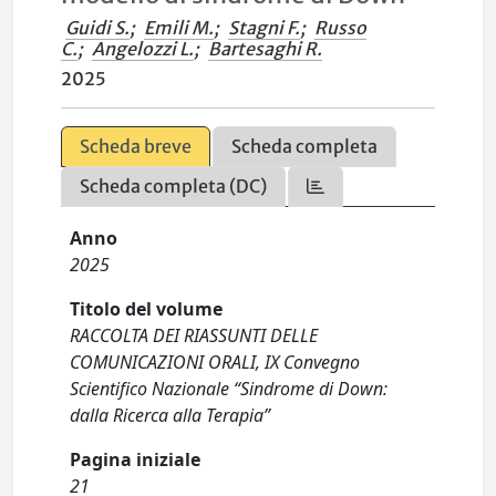
Guidi S.
;
Emili M.
;
Stagni F.
;
Russo
C.
;
Angelozzi L.
;
Bartesaghi R.
2025
Scheda breve
Scheda completa
Scheda completa (DC)
Anno
2025
Titolo del volume
RACCOLTA DEI RIASSUNTI DELLE
COMUNICAZIONI ORALI, IX Convegno
Scientifico Nazionale “Sindrome di Down:
dalla Ricerca alla Terapia”
Pagina iniziale
21