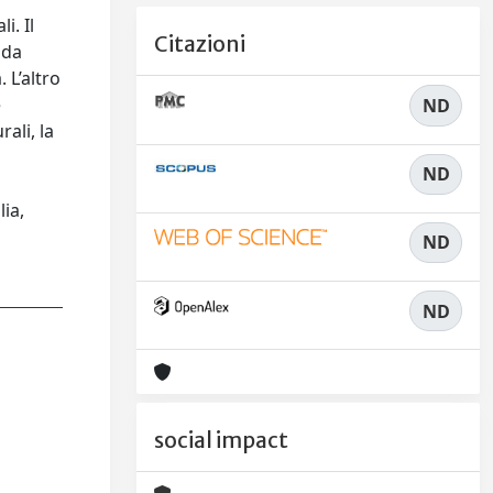
i. Il
Citazioni
nda
 L’altro
e
ND
rali, la
n
ND
ia,
ND
ND
social impact