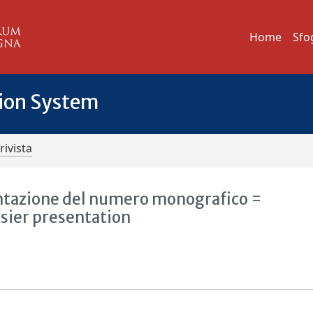
Home
Sfo
tion System
rivista
sentazione del numero monografico =
ssier presentation