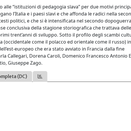
lle “istituzioni di pedagogia slava” per due motivi principal
ano l’Italia e i paesi slavi e che affonda le radici nella seco
esti politici, e che si è intensificata nel secondo dopoguerra.
fase conclusiva della stagione storiografica che trattava dell
imi trent’anni di sviluppo. Sotto il profilo degli scambi cultu
ava (occidentale come il polacco ed orientale come il russo) i
dell’est-europeo che era stato avviato in Francia dalla fine
rla Callegari, Dorena Caroli, Domenico Francesco Antonio El
tio, Giuseppe Zago.
ompleta (DC)