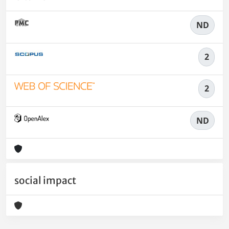
ND
2
2
ND
social impact