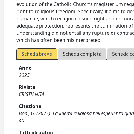
evolution of the Catholic Church’s magisterium regar
right to religious freedom. Specifically, it aims to
humanae, which recognized such right and encoura
adequate protection, represents the culmination of 
understanding did not entail any rupture or contradi
which has often been misinterpreted.
Scheda breve
Scheda completa
Scheda c
Anno
2025
Rivista
CRISTIANITÀ
Citazione
Boni, G. (2025). La libertà religiosa nell’esperienza giur
40.
Tutti gli autori