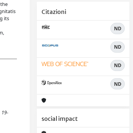
 the
gnitatis
Citazioni
 its
ND
m,
ND
ND
ND
, 19-
social impact