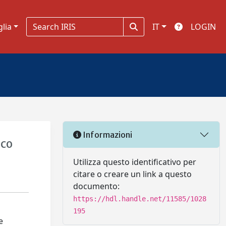
glia
IT
LOGIN
Informazioni
ico
Utilizza questo identificativo per
citare o creare un link a questo
documento:
https://hdl.handle.net/11585/1028
195
e