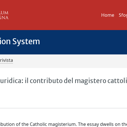
Home
Sfo
tion System
rivista
iuridica: il contributo del magistero cattol
ribution of the Catholic magisterium. The essay dwells on th