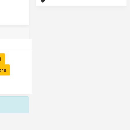
i
ore