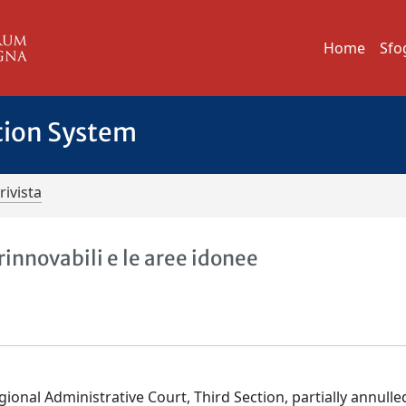
Home
Sfo
tion System
rivista
rinnovabili e le aree idonee
gional Administrative Court, Third Section, partially annulle