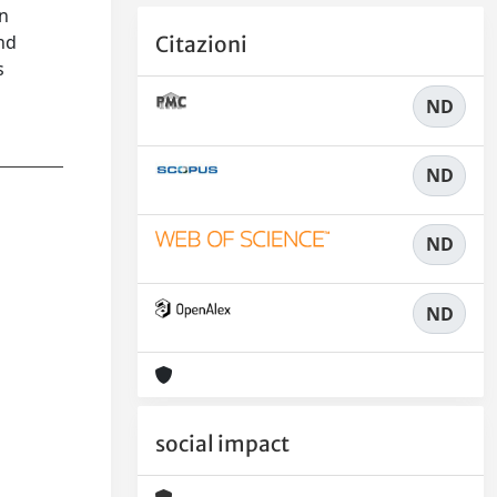
an
and
Citazioni
s
ND
ND
ND
ND
social impact