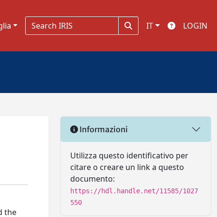
glia
IT
LOGIN
Informazioni
Utilizza questo identificativo per
citare o creare un link a questo
documento:
https://hdl.handle.net/11585/1027
550
d the