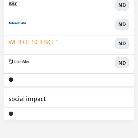
ND
ND
ND
ND
social impact