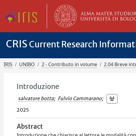
CRIS
Current Research Informa
IRIS
UNIBO
2 - Contributo in volume
2.04 Breve in
Introduzione
salvatore botta
;
Fulvio Cammarano
;
2025
Abstract
Introduzione che chiarisce al lettore le modalità con