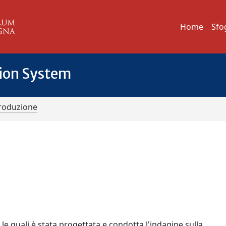
Home
Sfo
tion System
troduzione
 le quali è stata progettata e condotta l'indagine sulla