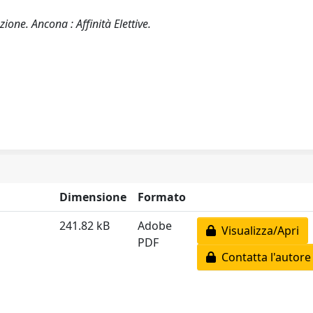
ione. Ancona : Affinità Elettive.
Dimensione
Formato
241.82 kB
Adobe
Visualizza/Apri
PDF
Contatta l'autore