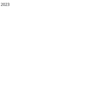
Ancona: Affinità elettive, 2023