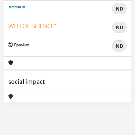
ND
ND
ND
social impact