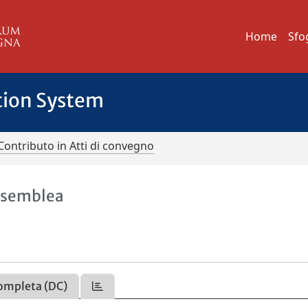
Home
Sfo
tion System
Contributo in Atti di convegno
'assemblea
ompleta (DC)