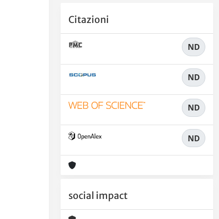
Citazioni
ND
ND
ND
ND
social impact