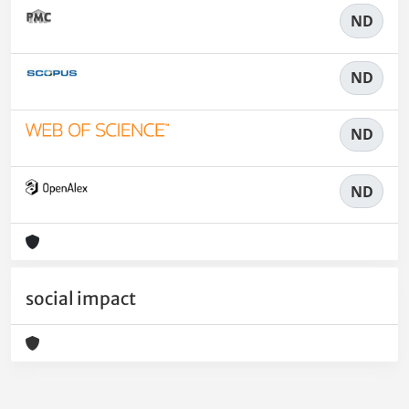
ND
ND
ND
ND
social impact