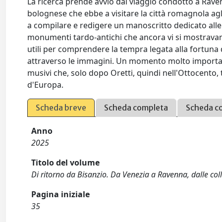
La ricerca prende avvio dal viaggio condotto a Raven
bolognese che ebbe a visitare la città romagnola agli
a compilare e redigere un manoscritto dedicato all
monumenti tardo-antichi che ancora vi si mostravan
utili per comprendere la tempra legata alla fortuna 
attraverso le immagini. Un momento molto importante
musivi che, solo dopo Oretti, quindi nell'Ottocento, t
d'Europa.
Scheda breve
Scheda completa
Scheda c
Anno
2025
Titolo del volume
Di ritorno da Bisanzio. Da Venezia a Ravenna, dalle col
Pagina iniziale
35