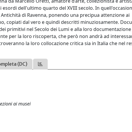
na da Marcello Oretti, amatore d’arte, collezionista e artist
 esordi dell'ultimo quarto del XVIII secolo. In quell'occasi
e Antichità di Ravenna, ponendo una precipua attenzione ai
o, copiati dal vero e quindi descritti minuziosamente. Doc
dei primitivi nel Secolo dei Lumi e alla loro documentazione
 per la loro riscoperta, che però non andrà ad interessare 
roveranno la loro collocazione critica sia in Italia che nel re
ompleta (DC)
lezioni ai musei