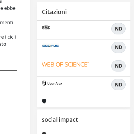
a
one ebbe
Citazioni
umenti
ND
i cicli
sto
ND
ND
ND
social impact