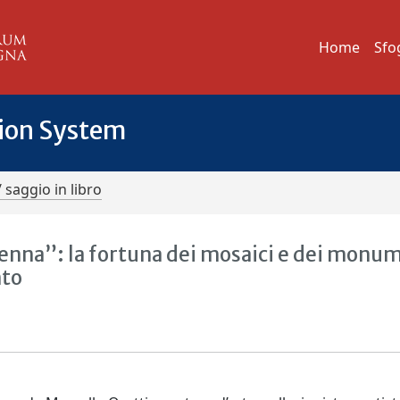
Home
Sfo
tion System
/ saggio in libro
avenna”: la fortuna dei mosaici e dei monu
nto