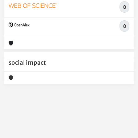
0
0
social impact
Powered by
IRIS
-
about IRIS
-