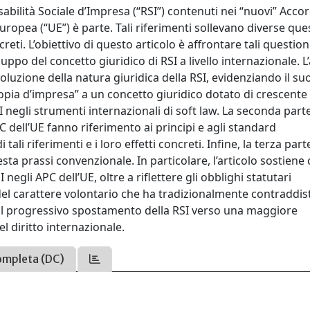
abilità Sociale d’Impresa (“RSI”) contenuti nei “nuovi” Accor
uropea (“UE”) è parte. Tali riferimenti sollevano diverse que
ncreti. L’obiettivo di questo articolo è affrontare tali question
ppo del concetto giuridico di RSI a livello internazionale. L’
evoluzione della natura giuridica della RSI, evidenziando il su
pia d’impresa” a un concetto giuridico dotato di crescente
SI negli strumenti internazionali di soft law. La seconda part
C dell’UE fanno riferimento ai principi e agli standard
 tali riferimenti e i loro effetti concreti. Infine, la terza part
esta prassi convenzionale. In particolare, l’articolo sostiene 
 negli APC dell’UE, oltre a riflettere gli obblighi statutari
el carattere volontario che ha tradizionalmente contraddist
 il progressivo spostamento della RSI verso una maggiore
l diritto internazionale.
ompleta (DC)