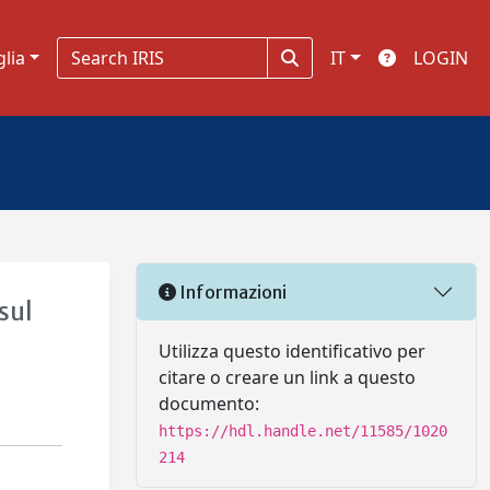
glia
IT
LOGIN
Informazioni
sul
Utilizza questo identificativo per
citare o creare un link a questo
documento:
https://hdl.handle.net/11585/1020
214