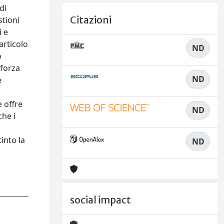
di
Citazioni
stioni
i e
articolo
ND
o
 forza
ND
e
e offre
ND
che i
into la
ND
social impact