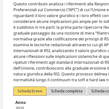
Questo contributo analizza i riferimenti alla Respons
Preferenziali sul Commercio (“APC”) di cui l’Unione e
riguardanti il loro valore giuridico e i loro effetti co
considerare alcune implicazioni più ampie per lo svilu
è suddiviso in tre parti: la prima parte ripercorre l’
graduale passaggio da una nozione di mera “filantro
normativa grazie alla codificazione dei principi di R
esamina le tecniche redazionali attraverso cui gli AP
internazionali di RSI, analizzando il valore giuridico di
alcune riflessioni sulle implicazioni sistemiche di qu
ripetuti riferimenti agli standard internazionali di RSI
dell’Unione, contribuiscono alla graduale erosione d
natura giuridica della RSI. Questo processo delinea
normatività lungo il continuum tra soft e hard law ne
Scheda breve
Scheda completa
Scheda c
Anno
2025