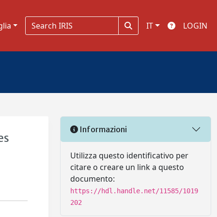
glia
IT
LOGIN
Informazioni
es
Utilizza questo identificativo per
citare o creare un link a questo
documento:
https://hdl.handle.net/11585/1019
202