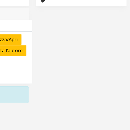
zza/Apri
a l'autore