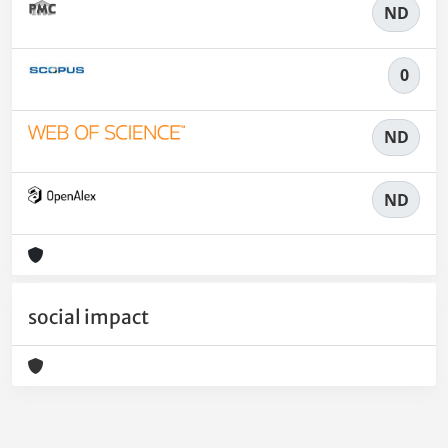
ND
0
ND
ND
social impact