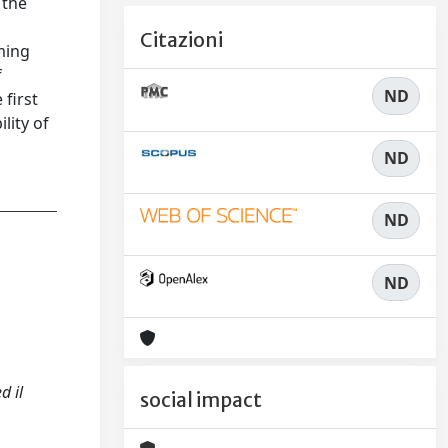
 the
Citazioni
ming
f
ND
first
lity of
ND
ND
ND
d il
social impact