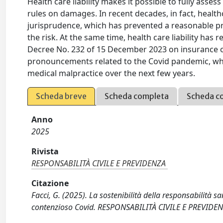
Health care liability makes it possible to fully asses
rules on damages. In recent decades, in fact, health
jurisprudence, which has prevented a reasonable p
the risk. At the same time, health care liability has 
Decree No. 232 of 15 December 2023 on insurance obl
pronouncements related to the Covid pandemic, whic
medical malpractice over the next few years.
Scheda breve
Scheda completa
Scheda c
Anno
2025
Rivista
RESPONSABILITÀ CIVILE E PREVIDENZA
Citazione
Facci, G. (2025). La sostenibilità della responsabilità sani
contenzioso Covid. RESPONSABILITÀ CIVILE E PREVIDEN