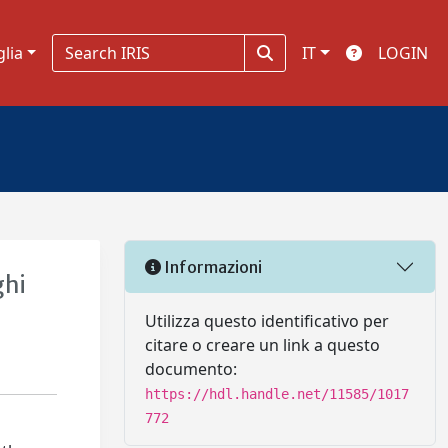
glia
IT
LOGIN
Informazioni
ghi
Utilizza questo identificativo per
citare o creare un link a questo
documento:
https://hdl.handle.net/11585/1017
772