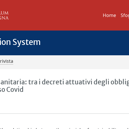
Home
Sfo
tion System
rivista
anitaria: tra i decreti attuativi degli obbli
oso Covid