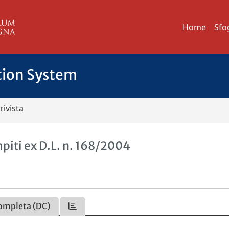
Home
Sfo
tion System
rivista
ompiti ex D.L. n. 168/2004
ompleta (DC)