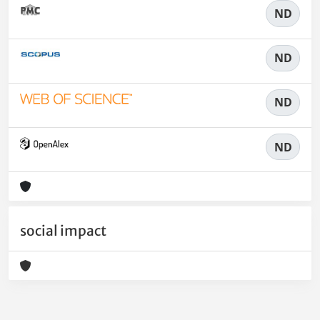
ND
ND
ND
ND
social impact