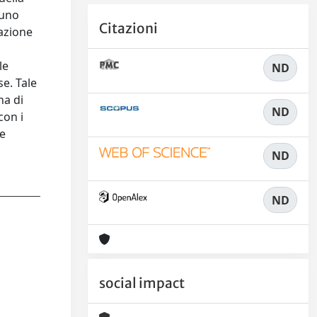
 uno
Citazioni
cazione
le
ND
se. Tale
na di
ND
con i
re
ND
ND
social impact