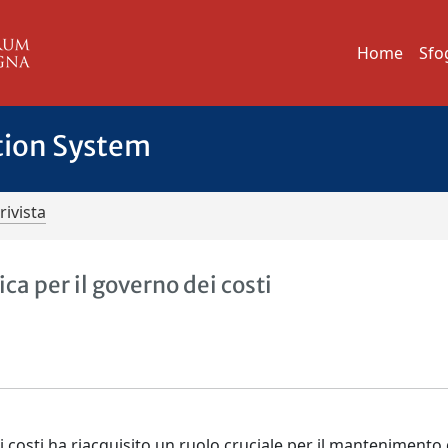
Home
Sfo
tion System
rivista
ica per il governo dei costi
costi ha riacquisito un ruolo cruciale per il mantenimento 