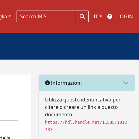
glia
IT
LOGIN
Informazioni
Utilizza questo identificativo per
citare o creare un link a questo
documento:
https://hdl.handle.net/11585/1012
437
della