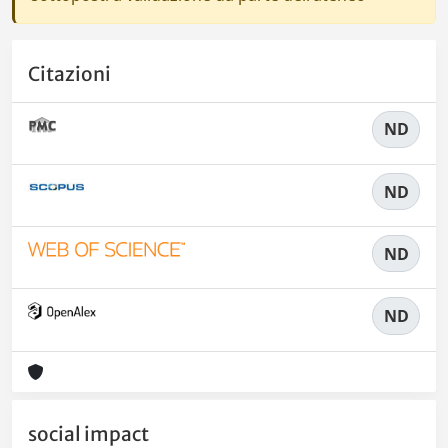
Citazioni
ND
ND
ND
ND
social impact