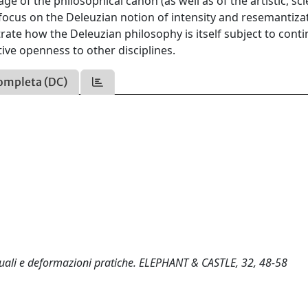
of the philosophical canon (as well as of the artistic, scie
ill focus on the Deleuzian notion of intensity and resemantiza
lustrate how the Deleuzian philosophy is itself subject to con
utive openness to other disciplines.
ompleta (DC)
ttuali e deformazioni pratiche. ELEPHANT & CASTLE, 32, 48-58