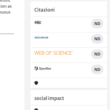
ntific
tion as
Citazioni
tinuous
ND
ND
ND
ND
social impact