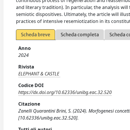
continuous process of regeneration and reassemblage 
and literary tradition). In particular, the analysis w
semiotic dispositives. Ultimately, the article will il
practices of intensive resemiotization in its constit
Scheda breve
Scheda completa
Scheda c
Anno
2024
Rivista
ELEPHANT & CASTLE
Codice DOI
https://dx.doi.org/10.62336/unibg.eac.32.520
Citazione
Zanelli Quarantini Brini, S. (2024). Morfogenesi conce
[10.62336/unibg.eac.32.520].
Tutti gli autori