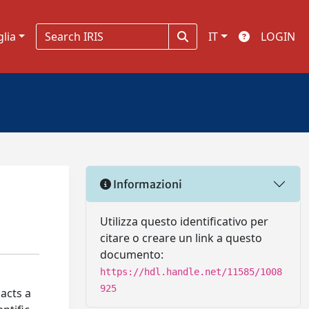
glia
IT
LOGIN
Informazioni
Utilizza questo identificativo per
citare o creare un link a questo
documento:
https://hdl.handle.net/11585/1008
925
acts a