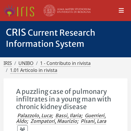
CRIS
Current Research
Information System
IRIS
UNIBO
1 - Contributo in rivista
1.01 Articolo in rivista
A puzzling case of pulmonary
infiltrates in a young man with
chronic kidney disease
Palazzolo, Luca
;
Bassi, Ilaria
;
Guerrieri,
Aldo
;
Zompatori, Maurizio
;
Pisani, Lara