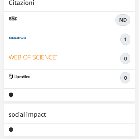
Citazioni
ND
1
0
0
social impact