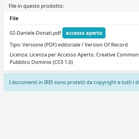
File in questo prodotto:
File
02-Daniele-Donati.pdf
accesso aperto
Tipo: Versione (PDF) editoriale / Version Of Record
Licenza: Licenza per Accesso Aperto. Creative Commons
Pubblico Dominio (CC0 1.0)
I documenti in IRIS sono protetti da copyright e tutti i di
Powered by
IRIS
-
about IRIS
-
Utilizzo dei cookie
-