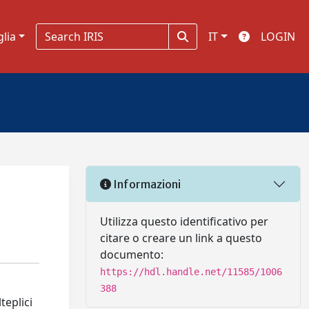
glia
IT
LOGIN
Informazioni
Utilizza questo identificativo per
citare o creare un link a questo
documento:
https://hdl.handle.net/11585/1006
388
teplici