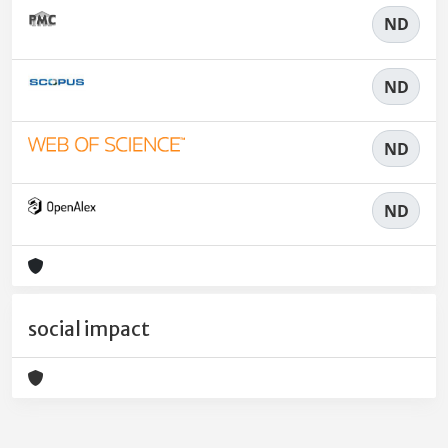
ND
ND
ND
ND
social impact