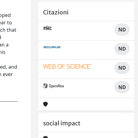
Citazioni
loped
ear to
ND
ch that
d
an a
ND
his
sed, and
ND
n ever
ND
social impact
D