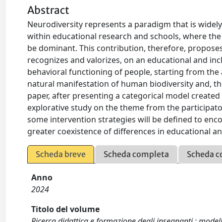
Abstract
Neurodiversity represents a paradigm that is widely 
within educational research and schools, where the
be dominant. This contribution, therefore, propose
recognizes and valorizes, on an educational and incl
behavioral functioning of people, starting from the
natural manifestation of human biodiversity and, ther
paper, after presenting a categorical model created
explorative study on the theme from the participator
some intervention strategies will be defined to enco
greater coexistence of differences in educational an
Scheda breve
Scheda completa
Scheda c
Anno
2024
Titolo del volume
Ricerca didattica e formazione degli insegnanti : model