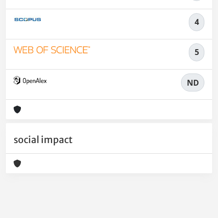
4
5
ND
social impact