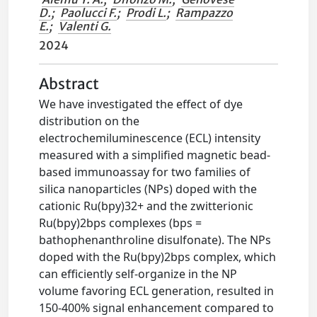
D.
;
Paolucci F.
;
Prodi L.
;
Rampazzo
E.
;
Valenti G.
2024
Abstract
We have investigated the effect of dye
distribution on the
electrochemiluminescence (ECL) intensity
measured with a simplified magnetic bead-
based immunoassay for two families of
silica nanoparticles (NPs) doped with the
cationic Ru(bpy)32+ and the zwitterionic
Ru(bpy)2bps complexes (bps =
bathophenanthroline disulfonate). The NPs
doped with the Ru(bpy)2bps complex, which
can efficiently self-organize in the NP
volume favoring ECL generation, resulted in
150-400% signal enhancement compared to