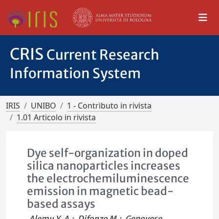
CRIS
Current Research
Information System
IRIS
UNIBO
1 - Contributo in rivista
1.01 Articolo in rivista
Dye self-organization in doped
silica nanoparticles increases
the electrochemiluminescence
emission in magnetic bead-
based assays
Alemu Y. A.
;
Difonzo M.
;
Genovese