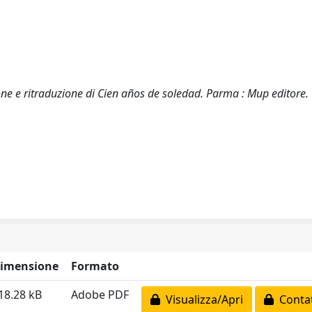
ione e ritraduzione di Cien años de soledad. Parma : Mup editore.
imensione
Formato
18.28 kB
Adobe PDF
Visualizza/Apri
Contat