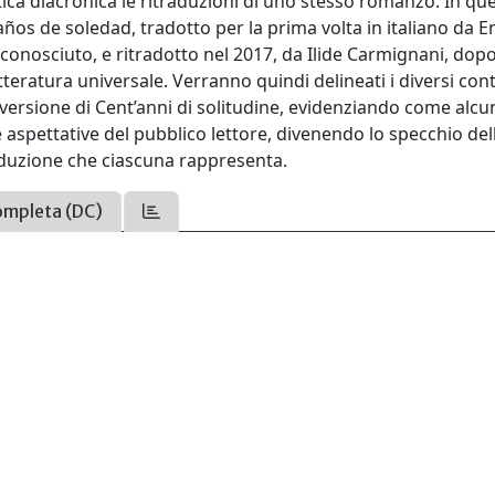
tica diacronica le ritraduzioni di uno stesso romanzo. In qu
años de soledad, tradotto per la prima volta in italiano da E
onosciuto, e ritradotto nel 2017, da Ilide Carmignani, dop
tteratura universale. Verranno quindi delineati i diversi cont
a versione di Cent’anni di solitudine, evidenziando come alcu
e aspettative del pubblico lettore, divenendo lo specchio del
raduzione che ciascuna rappresenta.
ompleta (DC)