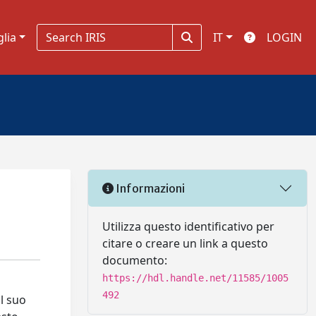
glia
IT
LOGIN
Informazioni
Utilizza questo identificativo per
citare o creare un link a questo
documento:
https://hdl.handle.net/11585/1005
492
il suo