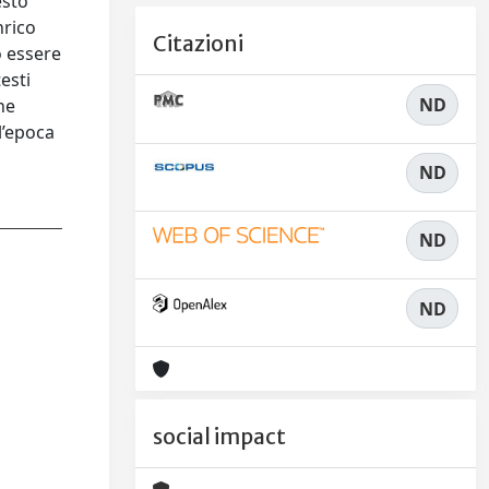
esto
nrico
Citazioni
o essere
esti
ND
ne
l’epoca
ND
ND
ND
social impact