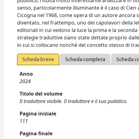
pubblico, risulta molto interessante analizzare in ot
senso, particolarmente illuminante è il caso di Cien 
Cicogna nel 1968, come opera di un autore ancora sc
diventato, nel frattempo, uno dei capolavori della le
editoriali in cui vedono la luce la prima e la second
strategie traduttive siano state dettate proprio dall
in cui si collocano nonché del concetto stesso di t
Scheda breve
Scheda completa
Scheda c
Anno
2024
Titolo del volume
Il traduttore visibile. Il traduttore e il suo pubblico.
Pagina iniziale
111
Pagina finale