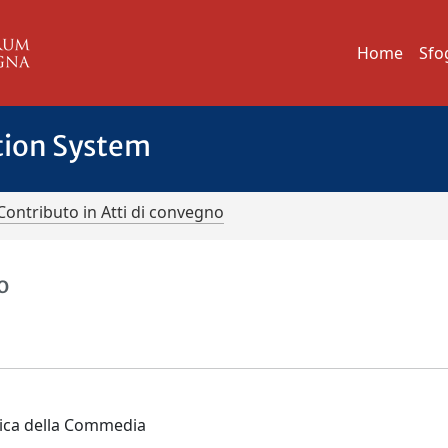
Home
Sfo
tion System
Contributo in Atti di convegno
o
antica della Commedia