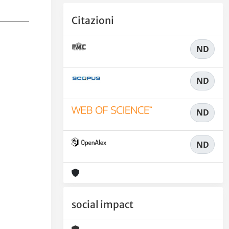
Citazioni
ND
ND
ND
ND
social impact