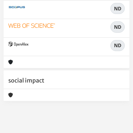
ND
ND
ND
social impact