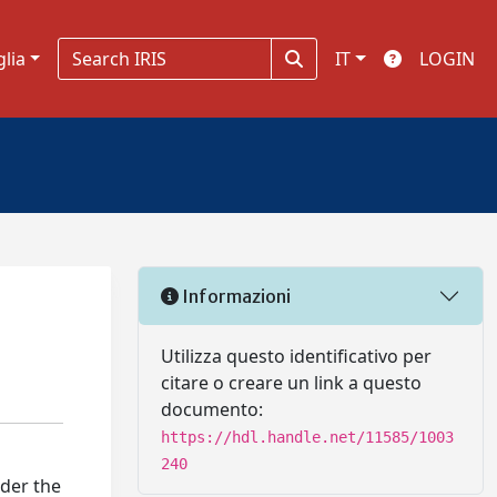
glia
IT
LOGIN
Informazioni
Utilizza questo identificativo per
citare o creare un link a questo
documento:
https://hdl.handle.net/11585/1003
240
ider the