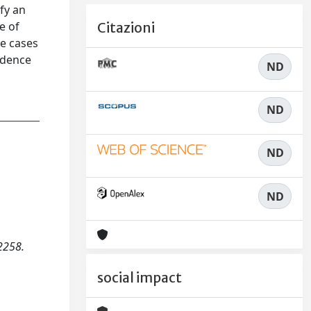
fy an
e of
Citazioni
he cases
ndence
ND
ND
ND
ND
2258.
social impact