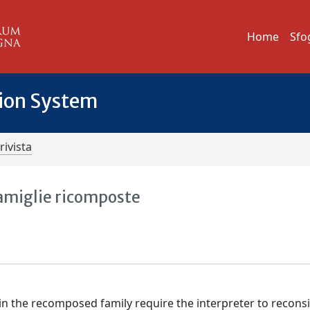
Home
Sfo
tion System
rivista
famiglie ricomposte
in the recomposed family require the interpreter to recons