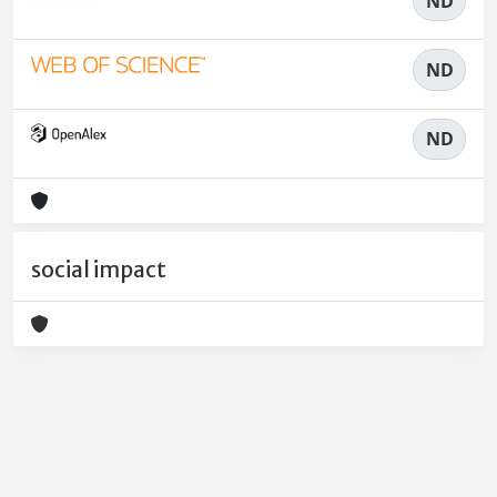
ND
ND
ND
social impact