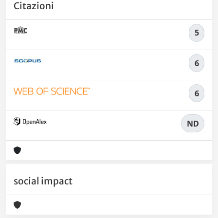
Citazioni
5
6
6
ND
social impact