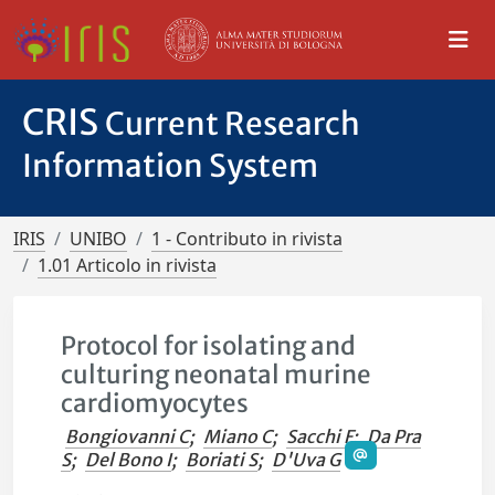
CRIS
Current Research
Information System
IRIS
UNIBO
1 - Contributo in rivista
1.01 Articolo in rivista
Protocol for isolating and
culturing neonatal murine
cardiomyocytes
Bongiovanni C
;
Miano C
;
Sacchi F
;
Da Pra
S
;
Del Bono I
;
Boriati S
;
D'Uva G