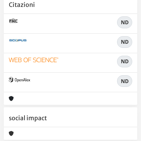
Citazioni
ND
ND
ND
ND
social impact