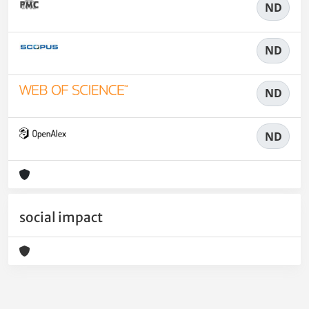
ND
ND
ND
ND
social impact