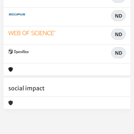
ND
ND
ND
social impact