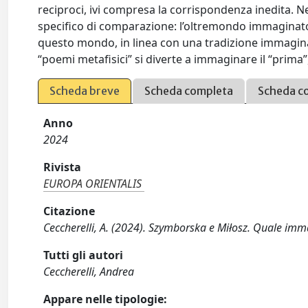
reciproci, ivi compresa la corrispondenza inedita. N
specifico di comparazione: l’oltremondo immaginato
questo mondo, in linea con una tradizione immagina
“poemi metafisici” si diverte a immaginare il “prima”
Scheda breve
Scheda completa
Scheda c
Anno
2024
Rivista
EUROPA ORIENTALIS
Citazione
Ceccherelli, A. (2024). Szymborska e Miłosz. Quale im
Tutti gli autori
Ceccherelli, Andrea
Appare nelle tipologie: