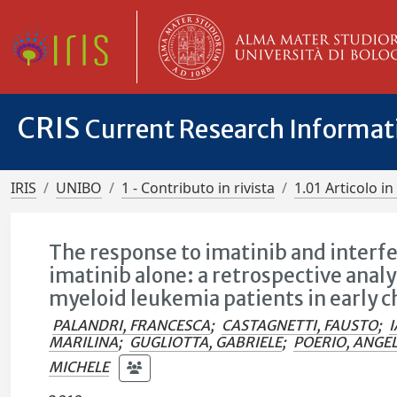
CRIS
Current Research Informa
IRIS
UNIBO
1 - Contributo in rivista
1.01 Articolo in 
The response to imatinib and interf
imatinib alone: a retrospective anal
myeloid leukemia patients in early c
PALANDRI, FRANCESCA
;
CASTAGNETTI, FAUSTO
;
I
MARILINA
;
GUGLIOTTA, GABRIELE
;
POERIO, ANGE
MICHELE