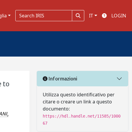
glia
IT
LOGIN
Informazioni
 to
Utilizza questo identificativo per
citare o creare un link a questo
documento:
ANI,
https://hdl.handle.net/11585/1000
67