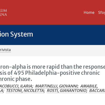
Home
Sfo
tion System
rivista
eron-alpha is more rapid than the response
ysis of 495 Philadelphia-positive chronic
hronic phase.
ACOBUCCI, ILARIA
;
MARTINELLI, GIOVANNI
;
AMABILE,
LA
;
TESTONI, NICOLETTA
;
ROSTI, GIANANTONIO
;
BACCAR