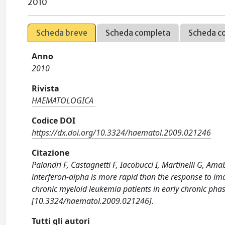
2010
Scheda breve
Scheda completa
Scheda c
Anno
2010
Rivista
HAEMATOLOGICA
Codice DOI
https://dx.doi.org/10.3324/haematol.2009.021246
Citazione
Palandri F, Castagnetti F, Iacobucci I, Martinelli G, Ama
interferon-alpha is more rapid than the response to imat
chronic myeloid leukemia patients in early chronic p
[10.3324/haematol.2009.021246].
Tutti gli autori