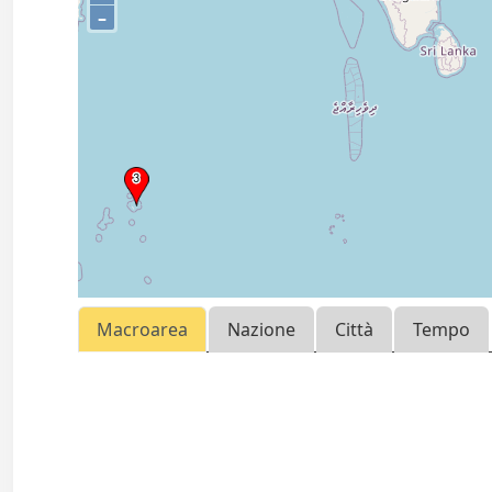
–
Macroarea
Nazione
Città
Tempo