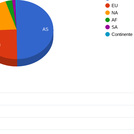
EU
NA
AF
SA
AS
Continente
U