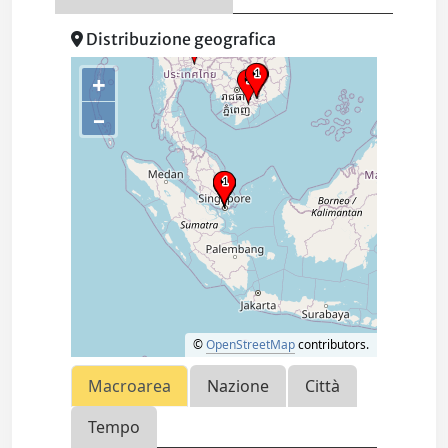
Distribuzione geografica
+
–
©
OpenStreetMap
contributors.
Macroarea
Nazione
Città
Tempo