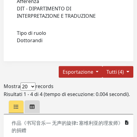
Afferenza
DIT - DIPARTIMENTO DI
INTERPRETAZIONE E TRADUZIONE
Tipo di ruolo
Dottorandi
Esportazione
Tutti (4)
Mostra
records
Risultati 1 - 4 di 4 (tempo di esecuzione: 0.004 secondi).
作品《书写音乐— 无声的旋律: 塞维利亚的理发师》
的捐赠