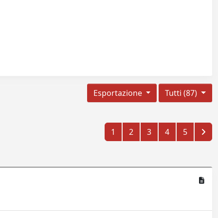
Esportazione
Tutti (87)
1
2
3
4
5