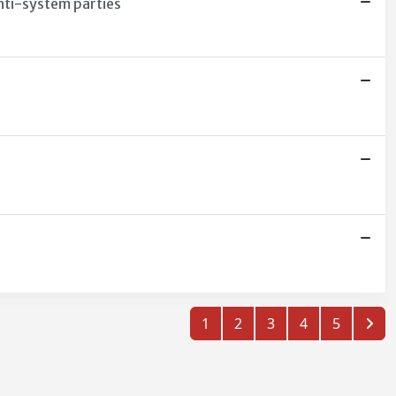
anti-system parties
1
2
3
4
5