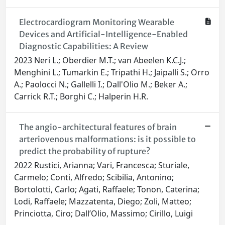
Electrocardiogram Monitoring Wearable
Devices and Artificial-Intelligence-Enabled
Diagnostic Capabilities: A Review
2023 Neri L.; Oberdier M.T.; van Abeelen K.C.J.;
Menghini L.; Tumarkin E.; Tripathi H.; Jaipalli S.; Orro
A.; Paolocci N.; Gallelli I.; Dall'Olio M.; Beker A.;
Carrick R.T.; Borghi C.; Halperin H.R.
The angio-architectural features of brain
arteriovenous malformations: is it possible to
predict the probability of rupture?
2022 Rustici, Arianna; Vari, Francesca; Sturiale,
Carmelo; Conti, Alfredo; Scibilia, Antonino;
Bortolotti, Carlo; Agati, Raffaele; Tonon, Caterina;
Lodi, Raffaele; Mazzatenta, Diego; Zoli, Matteo;
Princiotta, Ciro; Dall’Olio, Massimo; Cirillo, Luigi