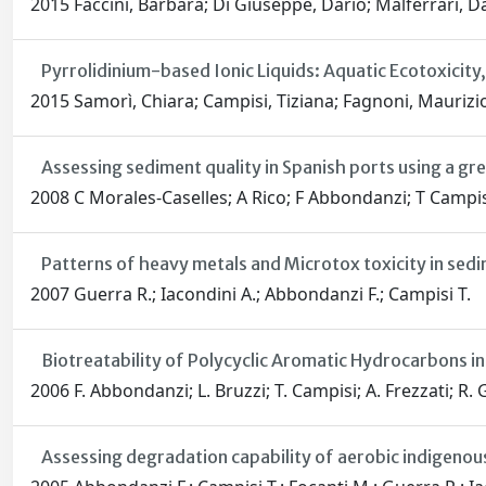
2015 Faccini, Barbara; Di Giuseppe, Dario; Malferrari, D
Pyrrolidinium-based Ionic Liquids: Aquatic Ecotoxicity,
2015 Samorì, Chiara; Campisi, Tiziana; Fagnoni, Maurizio; 
Assessing sediment quality in Spanish ports using a gr
2008 C Morales-Caselles; A Rico; F Abbondanzi; T Campisi;
Patterns of heavy metals and Microtox toxicity in sedi
2007 Guerra R.; Iacondini A.; Abbondanzi F.; Campisi T.
Biotreatability of Polycyclic Aromatic Hydrocarbons i
2006 F. Abbondanzi; L. Bruzzi; T. Campisi; A. Frezzati; R. 
Assessing degradation capability of aerobic indigeno