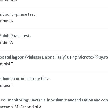
sic solid-phase test
ndini A.
 Solid-Phase test.
ndini A.
 coastal lagoon (Pialassa Baiona, Italy) using Microtox® sys
mpisi T.
edimenti in un'area costiera.
mpisi T.
 soil monitoring: Bacterial inoculum standardisation and 
accagni M.; Iacondini A.