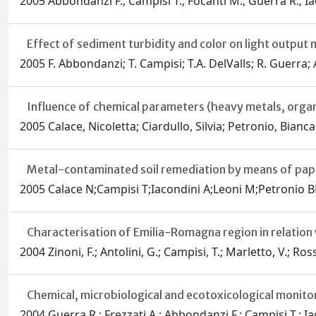
2005 Abbondanzi F.; Campisi T.; Focanti M.; Guerra R.; Ia
Effect of sediment turbidity and color on light outpu
2005 F. Abbondanzi; T. Campisi; T.A. DelValls; R. Guerra; 
Influence of chemical parameters (heavy metals, organi
2005 Calace, Nicoletta; Ciardullo, Silvia; Petronio, Bian
Metal-contaminated soil remediation by means of paper
2005 Calace N;Campisi T;Iacondini A;Leoni M;Petronio B
Characterisation of Emilia-Romagna region in relation w
2004 Zinoni, F.; Antolini, G.; Campisi, T.; Marletto, V.; Ross
Chemical, microbiological and ecotoxicological monit
2004 Guerra R.; Frezzati A.; Abbondanzi F.; Campisi T.; Ia