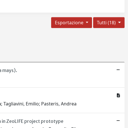
Esportazione
Tutti (18)
a mays).
; Tagliavini, Emilio; Pasteris, Andrea
 in ZeoLIFE project prototype