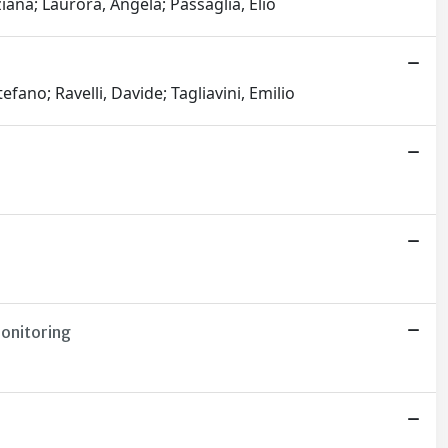
iana; Laurora, Angela; Passaglia, Elio
efano; Ravelli, Davide; Tagliavini, Emilio
Monitoring