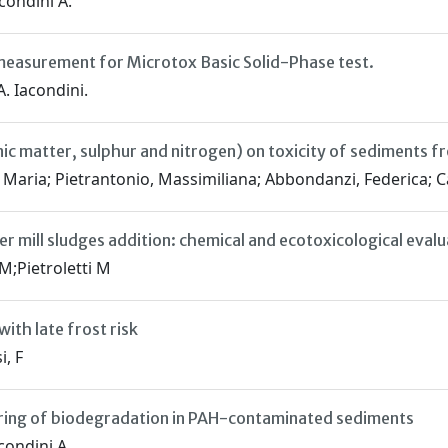
condini A.
t measurement for Microtox Basic Solid-Phase test.
A. Iacondini.
c matter, sulphur and nitrogen) on toxicity of sediments fr
ca Maria; Pietrantonio, Massimiliana; Abbondanzi, Federica; Ca
 mill sludges addition: chemical and ecotoxicological evalu
M;Pietroletti M
ith late frost risk
i, F
oring of biodegradation in PAH-contaminated sediments
condini A.