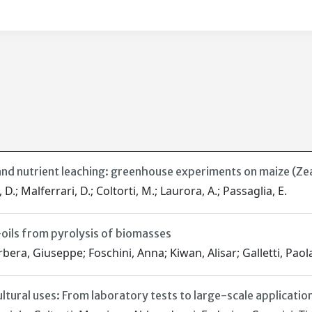
nd nutrient leaching: greenhouse experiments on maize (Ze
D.; Malferrari, D.; Coltorti, M.; Laurora, A.; Passaglia, E.
-oils from pyrolysis of biomasses
rbera, Giuseppe; Foschini, Anna; Kiwan, Alisar; Galletti, Paola
ural uses: From laboratory tests to large-scale application