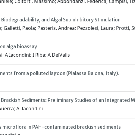
aniele; Coltorti, Massimo; Abbondanzi, Federica; Campisi, Tiz
 Biodegradability, and Algal Subinhibitory Stimulation
Galletti, Paola; Pasteris, Andrea; Pezzolesi, Laura; Protti, St
een alga bioassay
 A Iacondini; I Riba; A DelValls
ments from a polluted lagoon (Pialassa Baiona, Italy).
n Brackish Sediments: Preliminary Studies of an Integrated 
Guerra; A. Iacondini
us microflora in PAH-contaminated brackish sediments