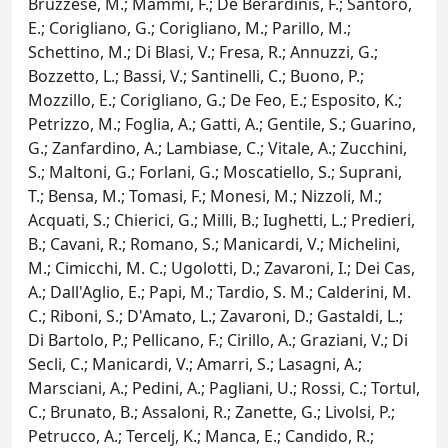
Bruzzese, M.; Mammi, F.; De Berardinis, F.; Santoro,
E.; Corigliano, G.; Corigliano, M.; Parillo, M.;
Schettino, M.; Di Blasi, V.; Fresa, R.; Annuzzi, G.;
Bozzetto, L.; Bassi, V.; Santinelli, C.; Buono, P.;
Mozzillo, E.; Corigliano, G.; De Feo, E.; Esposito, K.;
Petrizzo, M.; Foglia, A.; Gatti, A.; Gentile, S.; Guarino,
G.; Zanfardino, A.; Lambiase, C.; Vitale, A.; Zucchini,
S.; Maltoni, G.; Forlani, G.; Moscatiello, S.; Suprani,
T.; Bensa, M.; Tomasi, F.; Monesi, M.; Nizzoli, M.;
Acquati, S.; Chierici, G.; Milli, B.; Iughetti, L.; Predieri,
B.; Cavani, R.; Romano, S.; Manicardi, V.; Michelini,
M.; Cimicchi, M. C.; Ugolotti, D.; Zavaroni, I.; Dei Cas,
A.; Dall'Aglio, E.; Papi, M.; Tardio, S. M.; Calderini, M.
C.; Riboni, S.; D'Amato, L.; Zavaroni, D.; Gastaldi, L.;
Di Bartolo, P.; Pellicano, F.; Cirillo, A.; Graziani, V.; Di
Secli, C.; Manicardi, V.; Amarri, S.; Lasagni, A.;
Marsciani, A.; Pedini, A.; Pagliani, U.; Rossi, C.; Tortul,
C.; Brunato, B.; Assaloni, R.; Zanette, G.; Livolsi, P.;
Petrucco, A.; Tercelj, K.; Manca, E.; Candido, R.;