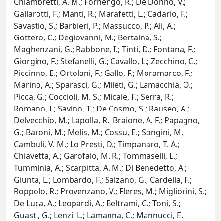
Chiambretti, A. M.; Fornengo, R.; De Donno, V.;
Gallarotti, F.; Manti, R.; Marafetti, L.; Cadario, F.;
Savastio, S.; Barbieri, P.; Massucco, P.; Ali, A.;
Gottero, C.; Degiovanni, M.; Bertaina, S.;
Maghenzani, G.; Rabbone, I.; Tinti, D.; Fontana, F.;
Giorgino, F.; Stefanelli, G.; Cavallo, L.; Zecchino, C.;
Piccinno, E.; Ortolani, F.; Gallo, F.; Moramarco, F.;
Marino, A.; Sparasci, G.; Mileti, G.; Lamacchia, O.;
Picca, G.; Coccioli, M. S.; Micale, F.; Serra, R.;
Romano, I.; Savino, T.; De Cosmo, S.; Rauseo, A.;
Delvecchio, M.; Lapolla, R.; Braione, A. F.; Papagno,
G.; Baroni, M.; Melis, M.; Cossu, E.; Songini, M.;
Cambuli, V. M.; Lo Presti, D.; Timpanaro, T. A.;
Chiavetta, A.; Garofalo, M. R.; Tommaselli, L.;
Tumminia, A.; Scarpitta, A. M.; Di Benedetto, A.;
Giunta, L.; Lombardo, F.; Salzano, G.; Cardella, F.;
Roppolo, R.; Provenzano, V.; Fleres, M.; Migliorini, S.;
De Luca, A.; Leopardi, A.; Beltrami, C.; Toni, S.;
Guasti, G.; Lenzi, L.; Lamanna, C.; Mannucci, E.;