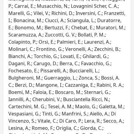
P.; Carrai, E.; Musacchio, N.; Lovagnini Scher, C. A.;
Marelli, G.; Vilei, V.; Richini, D.; Inversini, C.; Franzetti,
I.; Bonacina, M.; Ciucci, A.; Sciangula, L.; Duratorre,
E.; Bonomo, M.; Bertuzzi, F.; Chebat, E.; Muratori, M.;
Scaramuzza, A.; Zuccotti, G. V.; Bollati, P. M.;
Colapinto, P.; Orsi, E.; Palmieri, E.; Laurenzi, A.;
Molinari, C.; Frontino, G.; Veronelli, A.; Zecchini, B.;
Bianchi, A.; Torchio, G.; Lovati, E.; Ghilardi, G.;
Dagani, R.; Carugo, D.; Berra, C.; Favacchio, G.;
Fochesato, E.; Pissarelli, A.; Bucciarelli, L.;
Bulgheroni, M.; Guerraggio, L.; Zonca, S.; Bossi, A.
C.; Berzi, D.; Mangone, I.; Cazzaniga, E.; Rabini, R. A.;
Boemi, M.; Faloia, E.; Boscaro, M.; Sternari, G.;
Iannilli, A.; Cherubini, V.; Busciantella Ricci, N.;
Cartechini, M. G.; Tesei, A. M.; Maolo, G.; Galetta, M.;
Vespasiani, G.; Tinti, G.; Manfrini, S.; Aiello, A.; Di
Vincenzo, S.; Vitale, C.; Di Caro, P.; Lera, R.; Secco, A.;
Lesina, A.; Romeo, F.; Origlia, C.; Giorda, C.;