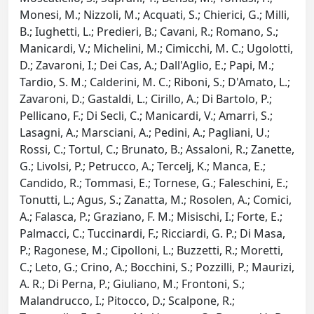
Monesi, M.; Nizzoli, M.; Acquati, S.; Chierici, G.; Milli,
B.; Iughetti, L.; Predieri, B.; Cavani, R.; Romano, S.;
Manicardi, V.; Michelini, M.; Cimicchi, M. C.; Ugolotti,
D.; Zavaroni, I.; Dei Cas, A.; Dall'Aglio, E.; Papi, M.;
Tardio, S. M.; Calderini, M. C.; Riboni, S.; D'Amato, L.;
Zavaroni, D.; Gastaldi, L.; Cirillo, A.; Di Bartolo, P.;
Pellicano, F.; Di Secli, C.; Manicardi, V.; Amarri, S.;
Lasagni, A.; Marsciani, A.; Pedini, A.; Pagliani, U.;
Rossi, C.; Tortul, C.; Brunato, B.; Assaloni, R.; Zanette,
G.; Livolsi, P.; Petrucco, A.; Tercelj, K.; Manca, E.;
Candido, R.; Tommasi, E.; Tornese, G.; Faleschini, E.;
Tonutti, L.; Agus, S.; Zanatta, M.; Rosolen, A.; Comici,
A.; Falasca, P.; Graziano, F. M.; Misischi, I.; Forte, E.;
Palmacci, C.; Tuccinardi, F.; Ricciardi, G. P.; Di Masa,
P.; Ragonese, M.; Cipolloni, L.; Buzzetti, R.; Moretti,
C.; Leto, G.; Crino, A.; Bocchini, S.; Pozzilli, P.; Maurizi,
A. R.; Di Perna, P.; Giuliano, M.; Frontoni, S.;
Malandrucco, I.; Pitocco, D.; Scalpone, R.;