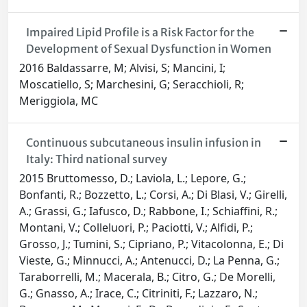
Impaired Lipid Profile is a Risk Factor for the
Development of Sexual Dysfunction in Women
2016 Baldassarre, M; Alvisi, S; Mancini, I;
Moscatiello, S; Marchesini, G; Seracchioli, R;
Meriggiola, MC
Continuous subcutaneous insulin infusion in
Italy: Third national survey
2015 Bruttomesso, D.; Laviola, L.; Lepore, G.;
Bonfanti, R.; Bozzetto, L.; Corsi, A.; Di Blasi, V.; Girelli,
A.; Grassi, G.; Iafusco, D.; Rabbone, I.; Schiaffini, R.;
Montani, V.; Colleluori, P.; Paciotti, V.; Alfidi, P.;
Grosso, J.; Tumini, S.; Cipriano, P.; Vitacolonna, E.; Di
Vieste, G.; Minnucci, A.; Antenucci, D.; La Penna, G.;
Taraborrelli, M.; Macerala, B.; Citro, G.; De Morelli,
G.; Gnasso, A.; Irace, C.; Citriniti, F.; Lazzaro, N.;