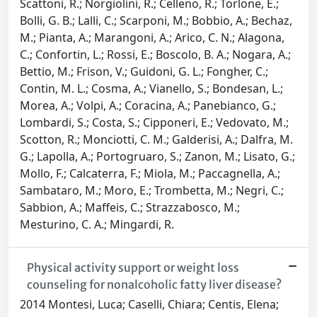
Scattoni, R.; Norgiolini, R.; Celleno, R.; Torlone, E.;
Bolli, G. B.; Lalli, C.; Scarponi, M.; Bobbio, A.; Bechaz,
M.; Pianta, A.; Marangoni, A.; Arico, C. N.; Alagona,
C.; Confortin, L.; Rossi, E.; Boscolo, B. A.; Nogara, A.;
Bettio, M.; Frison, V.; Guidoni, G. L.; Fongher, C.;
Contin, M. L.; Cosma, A.; Vianello, S.; Bondesan, L.;
Morea, A.; Volpi, A.; Coracina, A.; Panebianco, G.;
Lombardi, S.; Costa, S.; Cipponeri, E.; Vedovato, M.;
Scotton, R.; Monciotti, C. M.; Galderisi, A.; Dalfra, M.
G.; Lapolla, A.; Portogruaro, S.; Zanon, M.; Lisato, G.;
Mollo, F.; Calcaterra, F.; Miola, M.; Paccagnella, A.;
Sambataro, M.; Moro, E.; Trombetta, M.; Negri, C.;
Sabbion, A.; Maffeis, C.; Strazzabosco, M.;
Mesturino, C. A.; Mingardi, R.
Physical activity support or weight loss
counseling for nonalcoholic fatty liver disease?
2014 Montesi, Luca; Caselli, Chiara; Centis, Elena;