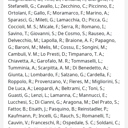
Stefanelli, G.; Cavallo, L.; Zecchino, C.; Piccinno, E.;
Ortolani, F.; Gallo, F.; Moramarco, F.; Marino, A.;
Sparasci, G.; Mileti, G.; Lamacchia, O.; Picca, G.;
Coccioli, M. S.; Micale, F.; Serra, R.; Romano, I.;
Savino, T.; Giovanni, S.; De Cosmo, S.; Rauseo, A.;
Delvecchio, M.; Lapolla, R.; Braione, A. F.; Papagno,
G.; Baroni, M.; Melis, M.; Cossu, E.; Songini, M.;
Cambuli, V. M.; Lo Presti, D.; Timpanaro, T. A.;
Chiavetta, A.; Garofalo, M. R.; Tommaselli, L.;
Tumminia, A.; Scarpitta, A. M.; Di Benedetto, A.;
Giunta, L.; Lombardo, F.; Salzano, G.; Cardella, F.;
Roppolo, R.; Provenzano, V.; Fleres, M.; Migliorini, S.;
De Luca, A.; Leopardi, A.; Beltrami, C.; Toni, S.;
Guasti, G.; Lenzi, L.; Lamanna, C.; Mannucci, E.;
Lucchesi, S.; Di Cianni, G.; Aragona, M.; Del Prato, S.;
Fattor, B.; Eisath, J.; Pasquino, B.; Reinstadler, P.;
Kaufmann, P.; Incelli, G.; Rauch, S.; Romanelli, T.;
Cauvin, V.; Franceschi, R.; Ospedale, S. C.; Soldani, C.;