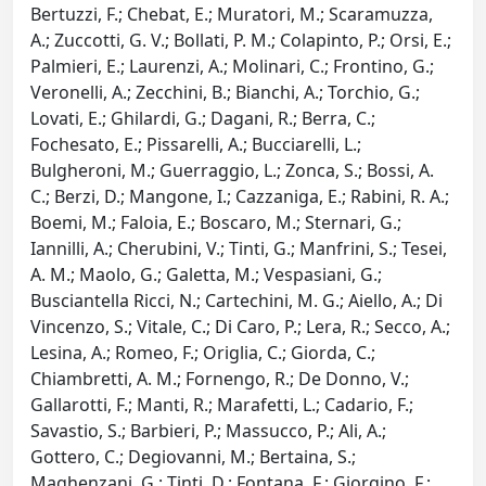
Bertuzzi, F.; Chebat, E.; Muratori, M.; Scaramuzza,
A.; Zuccotti, G. V.; Bollati, P. M.; Colapinto, P.; Orsi, E.;
Palmieri, E.; Laurenzi, A.; Molinari, C.; Frontino, G.;
Veronelli, A.; Zecchini, B.; Bianchi, A.; Torchio, G.;
Lovati, E.; Ghilardi, G.; Dagani, R.; Berra, C.;
Fochesato, E.; Pissarelli, A.; Bucciarelli, L.;
Bulgheroni, M.; Guerraggio, L.; Zonca, S.; Bossi, A.
C.; Berzi, D.; Mangone, I.; Cazzaniga, E.; Rabini, R. A.;
Boemi, M.; Faloia, E.; Boscaro, M.; Sternari, G.;
Iannilli, A.; Cherubini, V.; Tinti, G.; Manfrini, S.; Tesei,
A. M.; Maolo, G.; Galetta, M.; Vespasiani, G.;
Busciantella Ricci, N.; Cartechini, M. G.; Aiello, A.; Di
Vincenzo, S.; Vitale, C.; Di Caro, P.; Lera, R.; Secco, A.;
Lesina, A.; Romeo, F.; Origlia, C.; Giorda, C.;
Chiambretti, A. M.; Fornengo, R.; De Donno, V.;
Gallarotti, F.; Manti, R.; Marafetti, L.; Cadario, F.;
Savastio, S.; Barbieri, P.; Massucco, P.; Ali, A.;
Gottero, C.; Degiovanni, M.; Bertaina, S.;
Maghenzani, G.; Tinti, D.; Fontana, F.; Giorgino, F.;