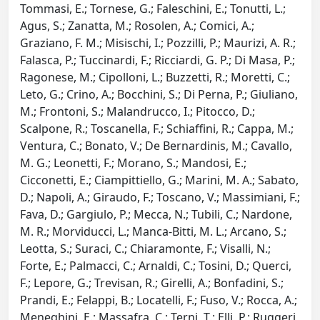
Tommasi, E.; Tornese, G.; Faleschini, E.; Tonutti, L.;
Agus, S.; Zanatta, M.; Rosolen, A.; Comici, A.;
Graziano, F. M.; Misischi, I.; Pozzilli, P.; Maurizi, A. R.;
Falasca, P.; Tuccinardi, F.; Ricciardi, G. P.; Di Masa, P.;
Ragonese, M.; Cipolloni, L.; Buzzetti, R.; Moretti, C.;
Leto, G.; Crino, A.; Bocchini, S.; Di Perna, P.; Giuliano,
M.; Frontoni, S.; Malandrucco, I.; Pitocco, D.;
Scalpone, R.; Toscanella, F.; Schiaffini, R.; Cappa, M.;
Ventura, C.; Bonato, V.; De Bernardinis, M.; Cavallo,
M. G.; Leonetti, F.; Morano, S.; Mandosi, E.;
Cicconetti, E.; Ciampittiello, G.; Marini, M. A.; Sabato,
D.; Napoli, A.; Giraudo, F.; Toscano, V.; Massimiani, F.;
Fava, D.; Gargiulo, P.; Mecca, N.; Tubili, C.; Nardone,
M. R.; Morviducci, L.; Manca-Bitti, M. L.; Arcano, S.;
Leotta, S.; Suraci, C.; Chiaramonte, F.; Visalli, N.;
Forte, E.; Palmacci, C.; Arnaldi, C.; Tosini, D.; Querci,
F.; Lepore, G.; Trevisan, R.; Girelli, A.; Bonfadini, S.;
Prandi, E.; Felappi, B.; Locatelli, F.; Fuso, V.; Rocca, A.;
Meneghini, E.; Massafra, C.; Terni, T.; Elli, P.; Ruggeri,