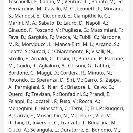
Toscanella, F.; Cappa, M.; Ventura, C.; Bonato, V.; De
Bernardinis, M.; Cavallo, M. G.; Leonetti, F.; Morano,
S.; Mandosi, E.; Cicconetti, E.; Ciampittiello, G.;
Marini, M. A.; Sabato, D.; Lauro, D.; Napoli, A.;
Giraudo, F.; Toscano, V.; Pugliese, G.; Massimiani, F.;
Fava, D.; Gargiulo, P.; Mecca, N.; Tubili, C.; Nardone,
M. R.; Morviducci, L.; Manca-Bitti, M. L.; Arcano, S.;
Leotta, S.; Suraci, C.; Chiaramonte, F.; Visalli, N.;
Strollo, F.; Arnaldi, C.; Tosini, D.; Ponzani, P.; Patrone,
M.; Guido, R.; Aglialoro, A.; Ghisoni, G.; Fabbri, F.;
Bordone, C.; Maggi, D.; Cordera, R.; Minuto, N.;
Rotondo, E.; Speranza, D.; Siri, M.; Carro, S.; Zappa,
A.; Parmigiani, S.; Nieri, S.; Briatore, L.; Calvo, G.;
Querci, F.; Trevisan, R.; Bonfadini, S.; Prandi, E.;
Felappi, B.; Locatelli, F.; Fuso, V.; Rocca, A.;
Meneghini, E.; Massafra, C.; Terni, T.; Elli, P.; Ruggeri,
P.; Carrai, E.; Musacchio, N.; Marelli, G.; Vilei, V.;
Richini, D.; Inversini, C.; Franzetti, I.; Bonacina, M.;
Ciucci, A.; Sciangula, L.; Duratorre, E.; Bonomo, M.;