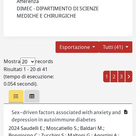
Afferenza
DIMEC - DIPARTIMENTO DI SCIENZE
MEDICHE E CHIRURGICHE
Esportazione
Tutti (41)
Mostra
records
Risultati 1 - 20 di 41
(tempo di esecuzione:
1
2
3
0.054 secondi).
Sex-driven factors associated with anxiety and
depression in autoimmune diabetes
2024 Saudelli E.; Moscatiello S.; Baldari M.;
Bongiorno C.; Zucchini S.; Maltoni G.; Agostini A.;