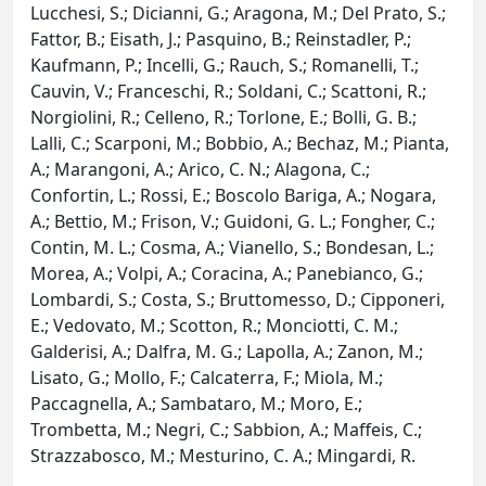
Lucchesi, S.; Dicianni, G.; Aragona, M.; Del Prato, S.;
Fattor, B.; Eisath, J.; Pasquino, B.; Reinstadler, P.;
Kaufmann, P.; Incelli, G.; Rauch, S.; Romanelli, T.;
Cauvin, V.; Franceschi, R.; Soldani, C.; Scattoni, R.;
Norgiolini, R.; Celleno, R.; Torlone, E.; Bolli, G. B.;
Lalli, C.; Scarponi, M.; Bobbio, A.; Bechaz, M.; Pianta,
A.; Marangoni, A.; Arico, C. N.; Alagona, C.;
Confortin, L.; Rossi, E.; Boscolo Bariga, A.; Nogara,
A.; Bettio, M.; Frison, V.; Guidoni, G. L.; Fongher, C.;
Contin, M. L.; Cosma, A.; Vianello, S.; Bondesan, L.;
Morea, A.; Volpi, A.; Coracina, A.; Panebianco, G.;
Lombardi, S.; Costa, S.; Bruttomesso, D.; Cipponeri,
E.; Vedovato, M.; Scotton, R.; Monciotti, C. M.;
Galderisi, A.; Dalfra, M. G.; Lapolla, A.; Zanon, M.;
Lisato, G.; Mollo, F.; Calcaterra, F.; Miola, M.;
Paccagnella, A.; Sambataro, M.; Moro, E.;
Trombetta, M.; Negri, C.; Sabbion, A.; Maffeis, C.;
Strazzabosco, M.; Mesturino, C. A.; Mingardi, R.