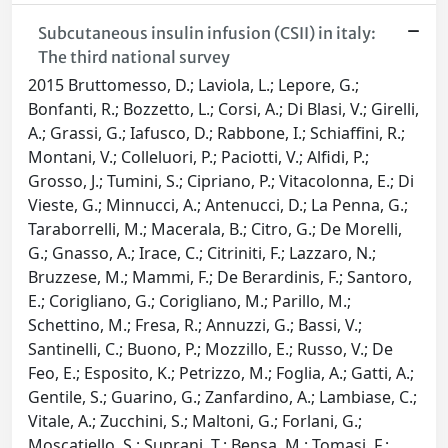
Subcutaneous insulin infusion (CSII) in italy:
The third national survey
2015 Bruttomesso, D.; Laviola, L.; Lepore, G.;
Bonfanti, R.; Bozzetto, L.; Corsi, A.; Di Blasi, V.; Girelli,
A.; Grassi, G.; Iafusco, D.; Rabbone, I.; Schiaffini, R.;
Montani, V.; Colleluori, P.; Paciotti, V.; Alfidi, P.;
Grosso, J.; Tumini, S.; Cipriano, P.; Vitacolonna, E.; Di
Vieste, G.; Minnucci, A.; Antenucci, D.; La Penna, G.;
Taraborrelli, M.; Macerala, B.; Citro, G.; De Morelli,
G.; Gnasso, A.; Irace, C.; Citriniti, F.; Lazzaro, N.;
Bruzzese, M.; Mammi, F.; De Berardinis, F.; Santoro,
E.; Corigliano, G.; Corigliano, M.; Parillo, M.;
Schettino, M.; Fresa, R.; Annuzzi, G.; Bassi, V.;
Santinelli, C.; Buono, P.; Mozzillo, E.; Russo, V.; De
Feo, E.; Esposito, K.; Petrizzo, M.; Foglia, A.; Gatti, A.;
Gentile, S.; Guarino, G.; Zanfardino, A.; Lambiase, C.;
Vitale, A.; Zucchini, S.; Maltoni, G.; Forlani, G.;
Moscatiello, S.; Suprani, T.; Bensa, M.; Tomasi, F.;