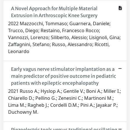
A Novel Approach for Multiple Material
Extrusion in Arthroscopic Knee Surgery
2022 Mazzocchi, Tommaso; Guarnera, Daniele;
Trucco, Diego; Restaino, Francesco Rocco;
Vannozzi, Lorenzo; Siliberto, Alessio; Lisignoli, Gina;
Zaffagnini, Stefano; Russo, Alessandro; Ricotti,
Leonardo
Early vagus nerve stimulator implantation as a
main predictor of positive outcome in pediatric
patients with epileptic encephalopathy
2021 Russo A.; Hyslop A.; Gentile V.; Boni A.; Miller I.;
Chiarello D.; Pellino G.; Zenesini C.; Martinoni M.;
Lima M.; Ragheb J.; Cordelli D.M.; Pini A.; Jayakar P.;
Duchowny M.
Piezoelectric tools versus traditional oscillating