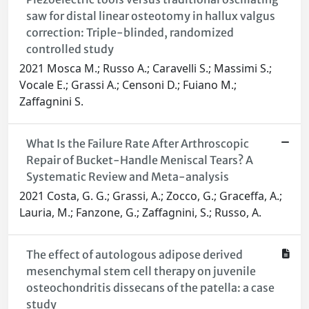
saw for distal linear osteotomy in hallux valgus
correction: Triple-blinded, randomized
controlled study
2021 Mosca M.; Russo A.; Caravelli S.; Massimi S.;
Vocale E.; Grassi A.; Censoni D.; Fuiano M.;
Zaffagnini S.
What Is the Failure Rate After Arthroscopic
Repair of Bucket-Handle Meniscal Tears? A
Systematic Review and Meta-analysis
2021 Costa, G. G.; Grassi, A.; Zocco, G.; Graceffa, A.;
Lauria, M.; Fanzone, G.; Zaffagnini, S.; Russo, A.
The effect of autologous adipose derived
mesenchymal stem cell therapy on juvenile
osteochondritis dissecans of the patella: a case
study