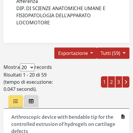
Afferenza
DIP. DI SCIENZE ANATOMICHE UMANE E
FISIOPATOLOGIA DELL'APPARATO
LOCOMOTORE
Esportazione
Tutti (59)
Mostra
records
Risultati 1 - 20 di 59
(tempo di esecuzione:
1
2
3
0.047 secondi).
Arthroscopic device with bendable tip for the
controlled extrusion of hydrogels on cartilage
defects